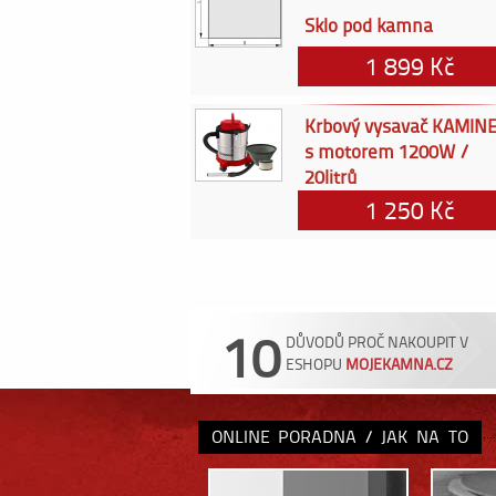
Sklo pod kamna
1 899 Kč
Krbový vysavač KAMIN
s motorem 1200W /
20litrů
1 250 Kč
10
DŮVODŮ PROČ NAKOUPIT V
ESHOPU
MOJEKAMNA.CZ
ONLINE PORADNA / JAK NA TO