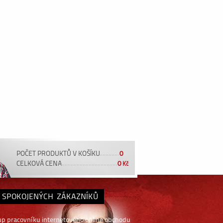
POČET PRODUKTŮ V KOŠÍKU
0
CELKOVÁ CENA
0
Kč
 SPOKOJENÝCH ZÁKAZNÍKŮ
up pracovníku internetového online obchodu