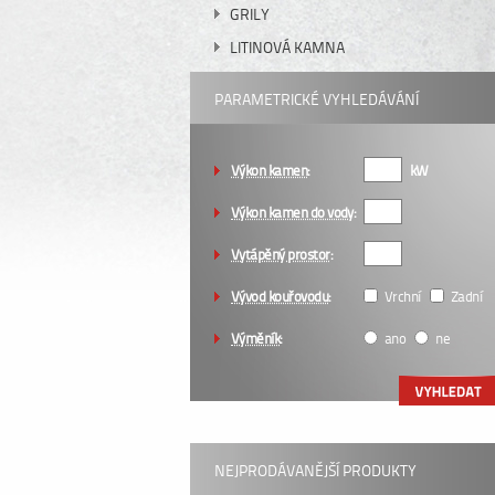
GRILY
LITINOVÁ KAMNA
PARAMETRICKÉ VYHLEDÁVÁNÍ
Výkon kamen
:
kW
Výkon kamen do vody
:
Vytápěný prostor
:
Vývod kouřovodu
:
Vrchní
Zadní
Výměník
:
ano
ne
NEJPRODÁVANĚJŠÍ PRODUKTY