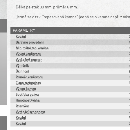
Délka peletek 30 mm, průměr 6 mm.
Jedná se o tzv. "repasovaná kamna" ,jedná se o kamna např. z výs
PARAMETRY
Kování
Barevné provedení
Minimální tah komína
Vývod kouřovodu
Vytápěný prostor
Výměník
Účinnost
Průměr kouřovodu
Clean technology
Výkon kamen
Spotřeba paliva
Hmotnost/váha
Rozměry
Vytápěcí schopnost
Kování
Kování