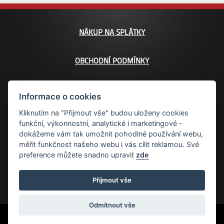
NÁKUP NA SPLÁTKY
OBCHODNÍ PODMÍNKY
KONTAKT
Informace o cookies
Kliknutím na "Přijmout vše" budou uloženy cookies
MAPA STRÁNEK
funkční, výkonnostní, analytické i marketingové -
dokážeme vám tak umožnit pohodlné používání webu,
měřit funkčnost našeho webu i vás cílit reklamou. Své
PROHLAŠENÍ O PŘÍSTUPNOSTI
preference můžete snadno upravit
zde
COOKIE
Příjmout vše
Odmítnout vše
ManoloDesign s.r.o.