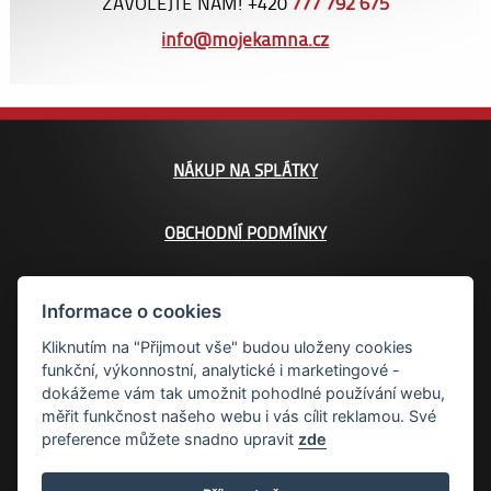
ZAVOLEJTE NÁM! +420
777 792 675
info@mojekamna.cz
NÁKUP NA SPLÁTKY
OBCHODNÍ PODMÍNKY
KONTAKT
Informace o cookies
Kliknutím na "Přijmout vše" budou uloženy cookies
MAPA STRÁNEK
funkční, výkonnostní, analytické i marketingové -
dokážeme vám tak umožnit pohodlné používání webu,
měřit funkčnost našeho webu i vás cílit reklamou. Své
PROHLAŠENÍ O PŘÍSTUPNOSTI
preference můžete snadno upravit
zde
COOKIE