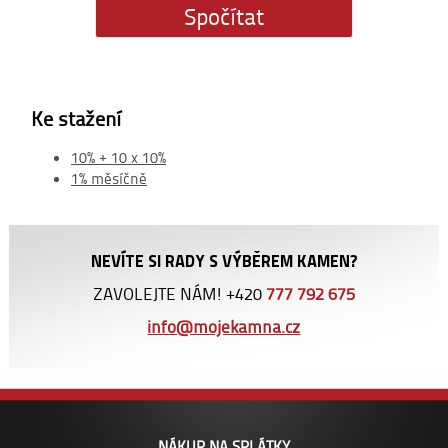
Ke stažení
10% + 10 x 10%
1% měsíčně
NEVÍTE SI RADY S VÝBĚREM KAMEN?
ZAVOLEJTE NÁM! +420
777 792 675
info@mojekamna.cz
NÁKUP NA SPLÁTKY